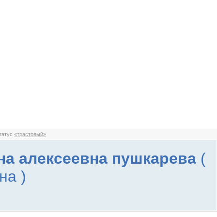
статус
«трастовый»
на алексеевна пушкарева
(
на )