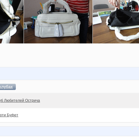
клубах
уб Любителей Острича
юти Буфет