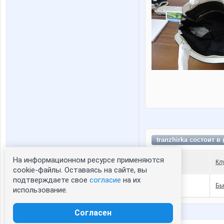
tranzhirka состоит в
На информационном ресурсе применяются
Кл
Статистика портрета:
cookie-файлы. Оставаясь на сайте, вы
подтверждаете свое
согласие
на их
сейчас просматривают портрет - 0
Бь
использование.
зарегистрированные пользователи
посетившие портрет за 7 дней - 0
Согласен