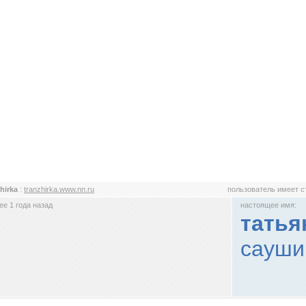
zhirka
:
tranzhirka.www.nn.ru
пользователь имеет 
е 1 года назад
настоящее имя:
татья
сауши