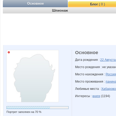
Основное
Блог
( 0 )
Шпионаж
Основное
Дата рождения :
22 Август
Место рождения : не указа
Место нахождения :
Россия
Место проживания :
панина
Любимые места :
Хабаровс
Интересы :
книги
(1194)
Портрет заполнен на 70 %