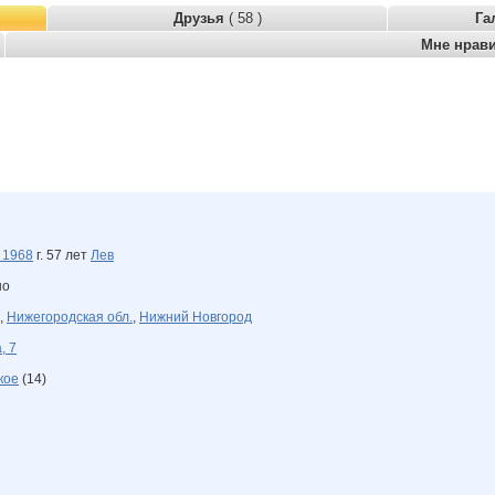
Друзья
( 58 )
Га
Мне нрав
а
1968
г. 57 лет
Лев
но
,
Нижегородская обл.
,
Нижний Новгород
, 7
кое
(14)