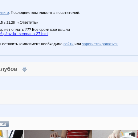
книге
. Последние комплименты посетителей:
«
Ответить
»
15 в 21:28
пор нет оплаты??? Все сроки цже вышли
sp/razda...serenada-27.html
ы оставить комплимент необходимо
войти
или
зарегистрироваться
 клубов
фии