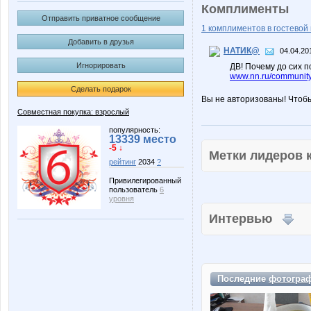
Комплименты
Отправить приватное сообщение
1 комплиментов в гостевой 
Добавить в друзья
НАТИК@
04.04.20
Игнорировать
ДВ! Почему до сих 
www.nn.ru/community/
Сделать подарок
Вы не авторизованы! Чтоб
Совместная покупка: взрослый
популярность:
13339 место
-5 ↓
Метки лидеров
рейтинг
2034
?
Привилегированный
пользователь
6
уровня
Интервью
Последние
фотогра